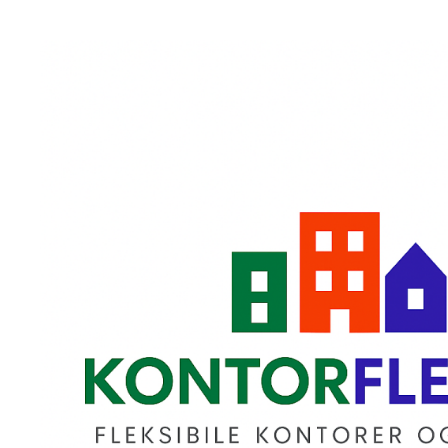
Hopp
til
innhold