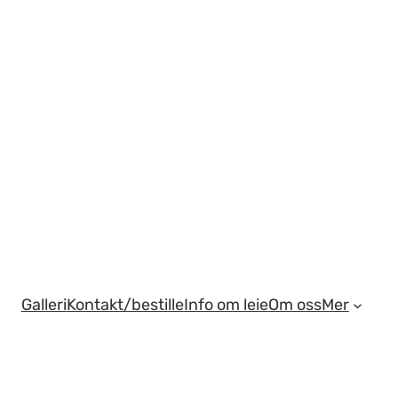
Galleri
Kontakt/bestille
Info om leie
Om oss
Mer